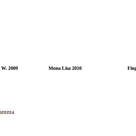
y W. 2009
Mona Lisa 2010
Fing
 Mamma
n