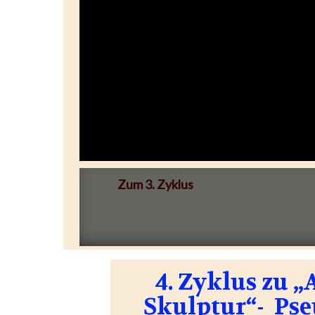
Zum 3. Zyklus
4. Zyklus zu 
Skulptur“- Pse