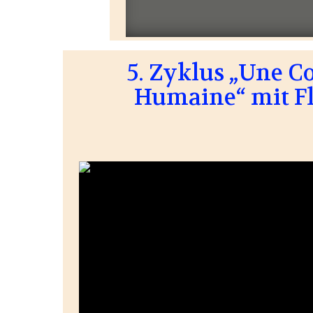
5. Zyklus „Une 
Humaine“ mit F