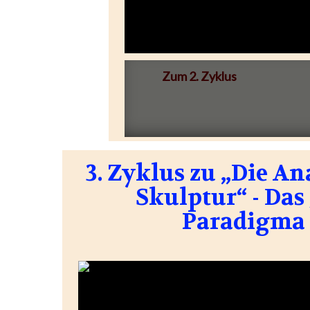
Zum 2. Zyklus
3. Zyklus zu „Die A
Skulptur“ - Das
Paradigma