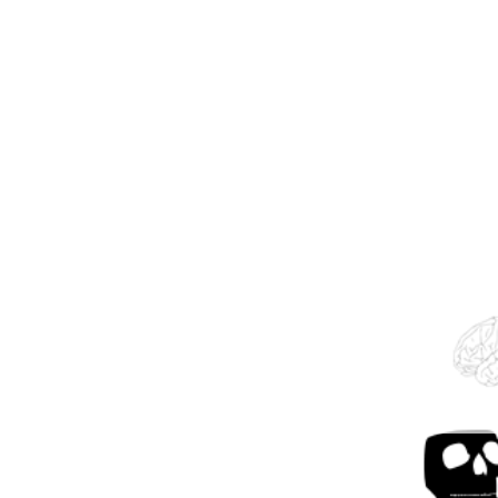
1. Zyklus zu „D
Skulptur" - Ein
Phant