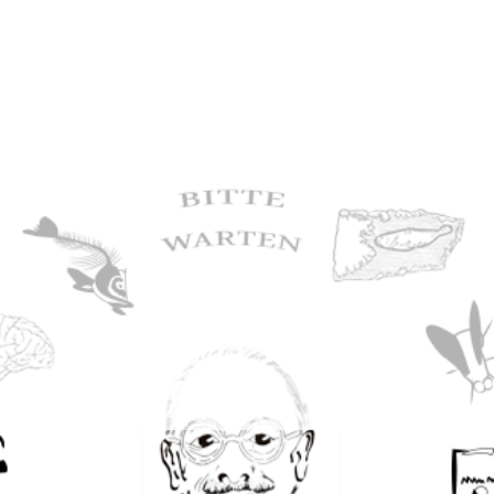
ie Anatomische
e Anatomie der
asie-