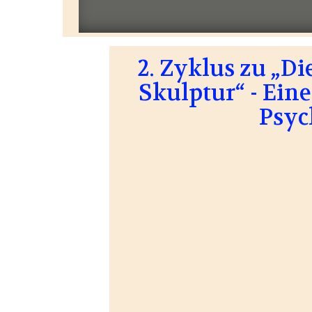
2. Zyklus zu „D
Skulptur“ - Ein
Psyc