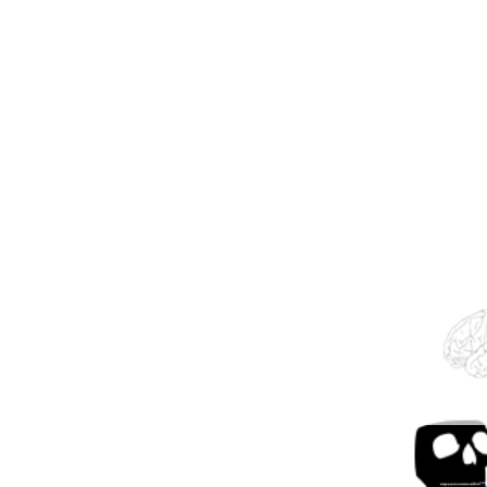
1. Zyklus zu „D
Skulptur" - Ein
Phant