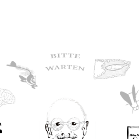
ie Anatomische
e Anatomie der
asie-