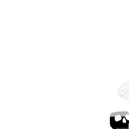
1. Zyklus zu „D
Skulptur" - Ein
Phant