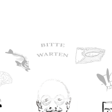
ie Anatomische
e Anatomie der
asie-