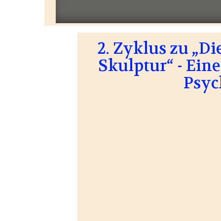
2. Zyklus zu „D
Skulptur“ - Ein
Psyc