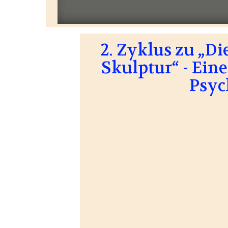
2. Zyklus zu „D
Skulptur“ - Ein
Psyc