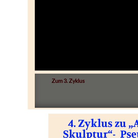
Zum 3. Zyklus
4. Zyklus zu 
Skulptur“- Pse