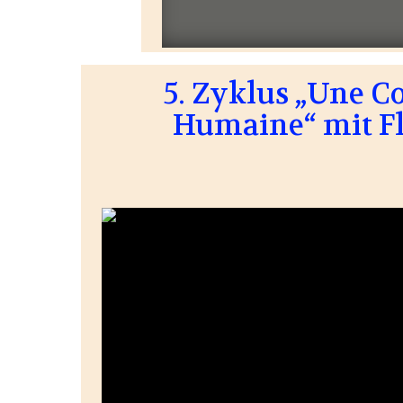
5. Zyklus „Une 
Humaine“ mit F