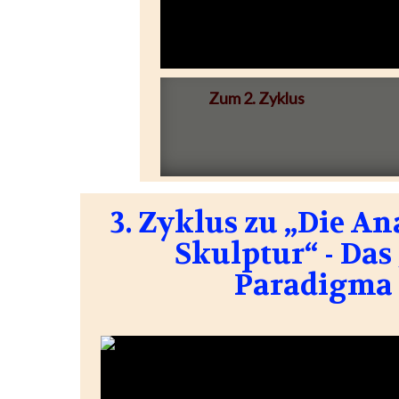
Zum 2. Zyklus
3. Zyklus zu „Die A
Skulptur“ - Das
Paradigma