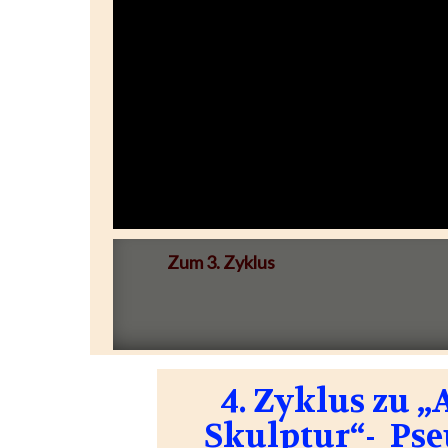
Zum 3. Zyklus
4. Zyklus zu 
Skulptur“- Pse