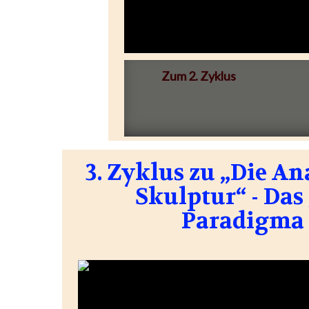
Zum 2. Zyklus
3. Zyklus zu „Die A
Skulptur“ - Das
Paradigma