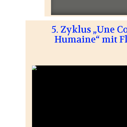
5. Zyklus „Une 
Humaine“ mit F