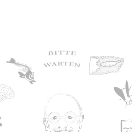
ie Anatomische
e Anatomie der
asie-