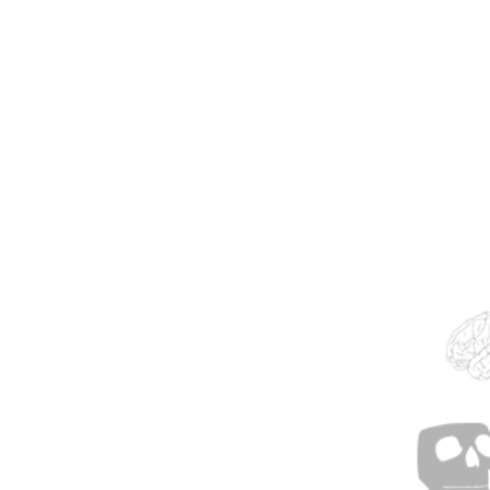
1. Zyklus zu „D
Skulptur" - Ein
Phant